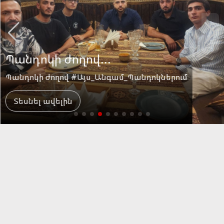
Պանդոկի ժողով...
Պանդոկի ժողով #Այս_Անգամ_Պանդոկներում
Տեսնել ավելին