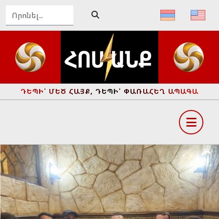
ԴԵՊԻ՛ ՄԵԾ ՀԱՅՔ, ԴԵՊԻ՛ ՓԱՌԱՀԵՂ ԱՊԱԳԱ