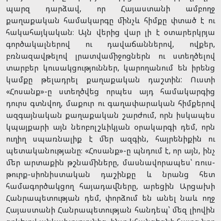
պարզ դարձավ, որ Հայաստանի ամբողջ
քաղաքական համակարգը մինչև հիմքը փտած է ու
հակահայկական։ Այն վերից վար լի է օտարերկրյա
գործակալներով ու դավաճաններով, ովքեր,
բռնազավթելով լրատվամիջոցներն ու ստեղծելով
տարբեր կուսակցություններ, կարողանում են իրենց
կամքը թելադրել քաղաքական դաշտին: Ուստի
«Հոսանք»-ը ստեղծվեց որպես այդ համակարգից
դուրս գտնվող, մաքուր ու գաղափարական հիմքերով
ազգայնական քաղաքական շարժում, որն իսկապես
կպայքարի այն նեոբոլշևիկյան օրակարգի դեմ, որն
ուղիղ սպառնալիք է մեր ազգին, հայրենիքին ու
պետականությանը։ «Հոսանք»-ը պնդում է, որ այն, ինչ
մեր արտաքին թշնամիները, մասնավորապես՝ ռուս-
թուրք-սիոնիստական դաշինքը և նրանց հետ
համագործակցող հայադավները, արեցին Արցախի
Հանրապետության դեմ, փորձում են անել նաև ողջ
Հայաստանի Հանրապետության հանդեպ՝ մեզ լիովին