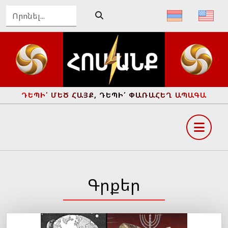
ԴԵՊԻ՛ ՄԵԾ ՀԱՅՔ, ԴԵՊԻ՛ ՓԱՌԱՀԵՂ ԱՊԱԳԱ
Գրքեր