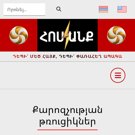
ԴԵՊԻ՛ ՄԵԾ ՀԱՅՔ, ԴԵՊԻ՛ ՓԱՌԱՀԵՂ ԱՊԱԳԱ
Քարոզչության
թռուցիկներ