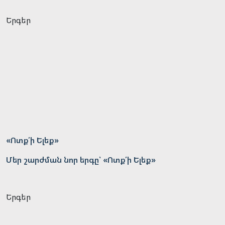
Երգեր
«Ոտք՛ի Ելեք»
Մեր շարժման նոր երգը՝ «Ոտք՛ի Ելեք»
Երգեր