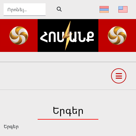
ԴԵՊԻ՛ ՄԵԾ ՀԱՅՔ, ԴԵՊԻ՛ ՓԱՌԱՀԵՂ ԱՊԱԳԱ
Երգեր
Երգեր