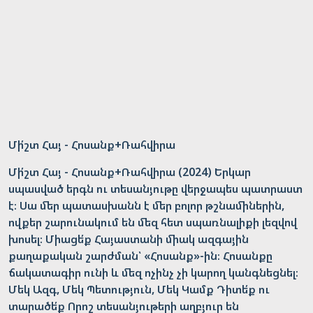
Մի՛շտ Հայ - Հոսանք+Ռահվիրա
Մի՛շտ Հայ - Հոսանք+Ռահվիրա (2024) Երկար
սպասված երգն ու տեսանյութը վերջապես պատրաստ
է։ Սա մեր պատասխանն է մեր բոլոր թշնամիներին,
ովքեր շարունակում են մեզ հետ սպառնալիքի լեզվով
խոսել։ Միացե՛ք Հայաստանի միակ ազգային
քաղաքական շարժման՝ «Հոսանք»-ին։ Հոսանքը
ճակատագիր ունի և մեզ ոչինչ չի կարող կանգնեցնել։
Մեկ Ազգ, Մեկ Պետություն, Մեկ Կամք Դիտե՛ք ու
տարածե՛ք Որոշ տեսանյութերի աղբյուր են