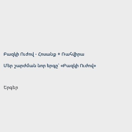
Բազկի Ուժով - Հոսանք + Ռահվիրա
Մեր շարժման նոր երգը՝ «Բազկի Ուժով»
Երգեր