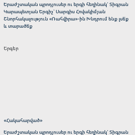
Երաժշտական պրոդյուսեր ու երգի հեղինակ՝ Տիգրան
Կարապետյան Երգիչ՝ Սարգիս Հովակիմյան
Շնորհակալություն «Ռահվիրա»-ին Խնդրում ենք լսե՛ք
և տարածե՛ք
Երգեր
«Հակահարված»
Երաժշտական պրոդյուսեր ու երգի հեղինակ՝ Տիգրան