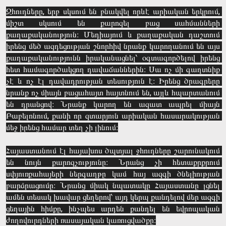
Ջհուդները, երբ սկսում են բնակվել որևէ արիական երկրում, 
միշտ սկսում են քարոզել բաց սահմանների 
քաղաքականություն։ Մեդիայում և քաղաքական դաշտում 
իրենց մեծ ազդեցության շնորհիվ նրանք կարողանում են այս 
քաղաքականությունն իրականացնել՝ օգտագործելով իրենց 
հետ համագործակցող դավաճաններին։ Սա ոչ մի գաղտնիք 
չէ և ոչ էլ դավադրության տեսություն է։ Իրենց ծրագրերը 
նրանք ոչ միայն բացահայտ հայտնում են, այլև հպարտանում 
են դրանցով։ Նրանք կարող են ազատ ապրել միայն 
Բաբելոնում, քանի որ զտարյուն արիական հասարակության 
մեջ իրենց համար տեղ չի լինում։

Հայաստանում էլ հայախոս ծպտյալ ջհուդները շարունակում 
են նույն քարոզչությունը։ Նրանց չի հետաքրքրում 
սփյուռքահայերի ներգաղթը կամ հայ ազգի ծնելիության 
բարձրացումը։ Նրանց միակ նպատակը Հայաստանը լցնել 
ամեն տեսակ խավար ցեղերով՝ այդ կերպ քանդելով մեր ազգի 
ցեղային հիմքը, ինչպես արդեն քանդել են եվրոպական 
ժողովուրդների ռասայական կառուցվածքը։
