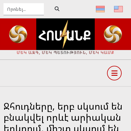
ՄԵԿ ԱԶԳ, ՄԵԿ ՊԵՏՈՒԹՅՈՒՆ, ՄԵԿ ԿԱՄՔ
Ջհուդները, երբ սկսում են
բնակվել որևէ արիական
երկրում, միշտ սկսում են