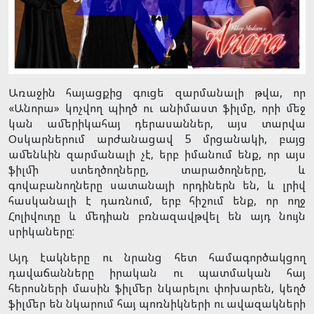
Առաջին հայացքից գուցե զարմանալի թվա, որ
«Անորա» կոչվող պիղծ ու անիմաստ ֆիլմը, որի մեջ
կան ամերիկահայ դերասաններ, այս տարվա
Օսկարներում արժանացավ 5 մրցանակի, բայց
ամենևին զարմանալի չէ, երբ իմանում ենք, որ այս
ֆիլմի ստեղծողները, տարածողները, և
գովաբանողները սատանայի որդիներն են, և լրիվ
հասկանալի է դառնում, երբ հիշում ենք, որ ողջ
Հոլիվուդը և մեդիան բռնազավթվել են այդ նույն
սրիկաները:
Այդ էակները ու նրանց հետ համագործակցող
դավաճանները իրական ու պատմական հայ
հերոսների մասին ֆիլմեր նկարելու փոխարեն, կեղծ
ֆիլմեր են նկարում հայ պոռնիկների ու ավազակների