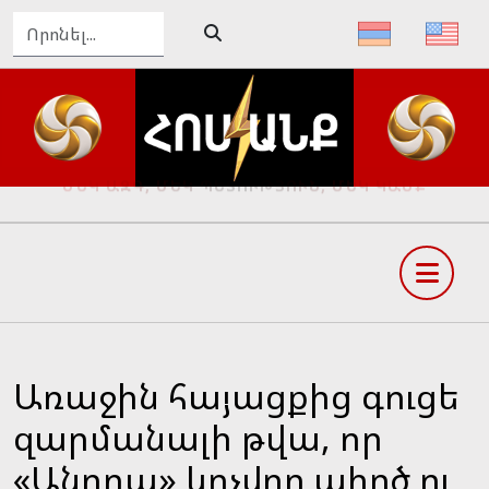
ԴԵՊԻ՛ ՄԵԾ ՀԱՅՔ, ԴԵՊԻ՛ ՓԱՌԱՀԵՂ ԱՊԱԳԱ
Առաջին հայացքից գուցե
զարմանալի թվա, որ
«Անորա» կոչվող պիղծ ու