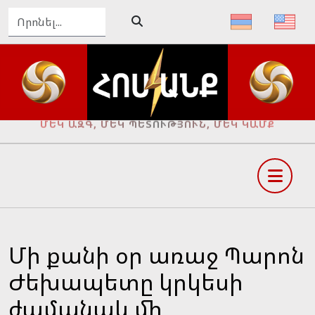
ՄԵԿ ԱԶԳ, ՄԵԿ ՊԵՏՈՒԹՅՈՒՆ, ՄԵԿ ԿԱՄՔ
Մի քանի օր առաջ Պարոն
Ժեխապետը կրկեսի
ժամանակ մի