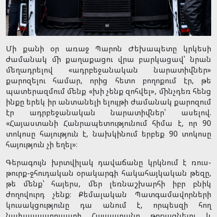
Մի քանի օր առաջ Պարոն Ժեխապետը կրկեսի
ժամանակ մի քաղաքացու վրա բարկացավ՝ նրան
մեղադրելով «ադրբեջանական նարատիվներ»
քարոզելու համար, որից հետո բողոքում էր, թե
պատերազմում մենք «խի չենք զոհվել», մինչդեռ հենց
ինքը երեկ իր անտանելի ելույթի ժամանակ քարոզում
էր ադրբեջանական նարատիվներ՝ ասելով.
«Հայաստանի Հանրապետությունում հիմա է, որ 90
տոկոսը հայություն է, նախկինում երբեք 90 տոկոսը
հայություն չի եղել»։
Գերագույն խրտվիլակ դավաճանը կրկնում է ռուս-
թուրք-ջհուդական օրակարգի հակահայկական թեզը,
թե մենք՝ հայերս, մեր լեռնաշխարհի իբր բնիկ
ժողովուրդ չենք։ Քեմալական Պատգամավորների
կուսակցությունը դա անում է, որպեսզի հող
նախապատրաստի Հայաստանը թրքացնելու և