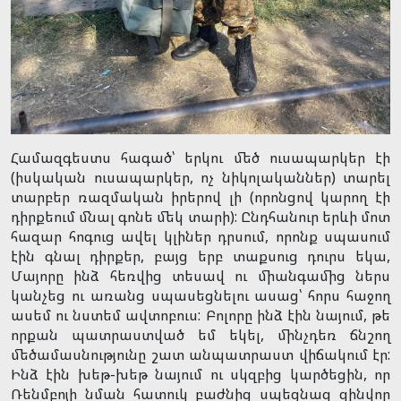
Համազգեստս հագած՝ երկու մեծ ուսապարկեր էի
(իսկական ուսապարկեր, ոչ նիկոլականներ) տարել
տարբեր ռազմական իրերով լի (որոնցով կարող էի
դիրքեում մնալ գոնե մեկ տարի): Ընդհանուր երևի մոտ
հազար հոգուց ավել կլիներ դրսում, որոնք սպասում
էին գնալ դիրքեր, բայց երբ տաքսուց դուրս եկա,
Մայորը ինձ հեռվից տեսավ ու միանգամից ներս
կանչեց ու առանց սպասեցնելու ասաց՝ հորս հաջող
ասեմ ու նստեմ ավտոբուս: Բոլորը ինձ էին նայում, թե
որքան պատրաստված եմ եկել, մինչդեռ ճնշող
մեծամասնությունը շատ անպատրաստ վիճակում էր:
Ինձ էին խեթ-խեթ նայում ու սկզբից կարծեցին, որ
Ռենմբոյի նման հատուկ բաժնից սպեցնազ զինվոր