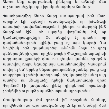
հեռու ենք ազգ-բանակ լինելուց և ահռելի մեծ
աշխատանք կա դա իրականացնելու համար:
Պատերազմից հետո հարց առաջացավ ինձ մոտ.
արդյո՞ք էլի կգնայի պատերազմի, որ իմանայի
այսպիսի դավաճանություն է լինելու ու մարդիկ ինձ
հարցնում էին, թե արդյո՞ք փոշմանել եմ, որ
կամավորագրվեցի: Ես սկզբից էլ գիտեի, որ
դավաճանություն կլինի, բայց ոչ այս կարգի: Դա
նույնիսկ ինձ զարմացրեց: Անհիմն հույս էի դրել
գեներալների վրա, որ չեն թողնի Փաշողլուն այդպիսի
ազգադավ քայլերի գնա ու այնպես կանեն, որ գոնե
պատվով դուրս կգանք այս պատերազմից: Կյանքում
սովորել եմ՝ երբեք ենթադրություններ չանել, բայց այլ
տարբերակ չունեի. արեցի այն, ինչ կարող էի անել այդ
պահին ու մնացածը դրեցի ճակատագրի վրա:
Փորձում էի լավատես լինել դիրքերում, որպեսզի
չընկճվեի ու բարձր պահեի տրամադրությունս:
Բնականաբար չեմ զղջում իմ որոշման համար,
որովհետև դա պարտականություն էր ու կյանքի մեծ