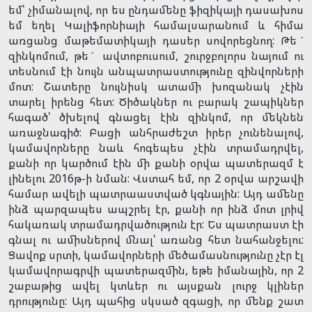
եմ՝ չիմանալով, որ ես ընդամենը ֆիզիկայի դասախոս
եմ եղել Կալիֆորնիայի համալսարանում և հիմա
առցանց մաթեմատիկայի դասեր սովորեցնող: Թեˊ
զինկոմում, թեˊ ավտոբուսում, շուրջբոլորս նայում ու
տեսնում էի նույն անպատրաստությունը զինվորների
մոտ: Շատերը նույնիսկ ատամի խոզանակ չէին
տարել իրենց հետ: Ծիծակներ ու բարակ շապիկներ
հագած՝ ծխելով գնացել էին զինկոմ, որ մեկնեն
առաջնագիծ: Բացի անհրաժեշտ իրեր չունենալով,
կամավորները նաև հոգեպես չէին տրամադրվել,
քանի որ կարծում էին մի քանի օրվա պատերազմ է
լինելու 2016թ-ի նման: Վստահ եմ, որ 2 օրվա արշավի
համար ավելի պատրաաստված կգնային: Այդ ամենը
ինձ պարզապես ապշրել էր, քանի որ ինձ մոտ լրիվ
հակառակ տրամադրվածություն էր: Ես պատրաստ էի
գնալ ու ամիսներով մնալ՝ առանց հետ նահանջելու:
Ցավոք սրտի, կամավորների մեծամասնությունը չէր էլ
կամավորագրվի պատերազմին, եթե իմանային, որ 2
շաբաթից ավել կտևեր ու այսքան լուրջ կլիներ
դրությունը: Այդ պահից սկսած զգացի, որ մենք շատ