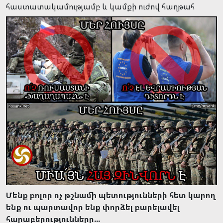
հաստատակամությամբ և կամքի ուժով հաղթահ
Մենք բոլոր ոչ թշնամի պետությունների հետ կարող
ենք ու պարտավոր ենք փորձել բարելավել
հարաբերությունները...