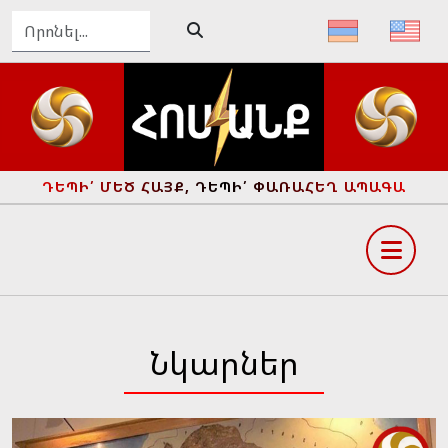
ԴԵՊԻ՛ ՄԵԾ ՀԱՅՔ, ԴԵՊԻ՛ ՓԱՌԱՀԵՂ ԱՊԱԳԱ
Նկարներ