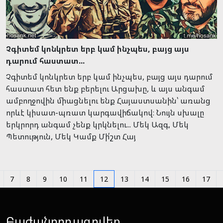
Չգիտեմ կոնկրետ երբ կամ ինչպես, բայց այս
դարում հաստատ...
Չգիտեմ կոնկրետ երբ կամ ինչպես, բայց այս դարում
հաստատ հետ ենք բերելու Արցախը, և այս անգամ
ամբողջովին միացնելու ենք Հայաստսանին՝ առանց
որևէ կիսատ-պռատ կարգավիճակով։ Նույն սխալը
երկրորդ անգամ չենք կրկնելու... Մեկ Ազգ, Մեկ
Պետություն, Մեկ Կամք Մի՛շտ Հայ
7
8
9
10
11
12
13
14
15
16
17
Բաժանորդագրվեք