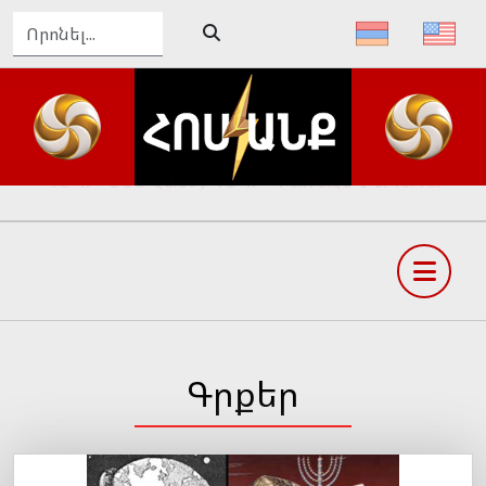
ԴԵՊԻ՛ ՄԵԾ ՀԱՅՔ, ԴԵՊԻ՛ ՓԱՌԱՀԵՂ ԱՊԱԳԱ
Գրքեր