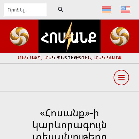
ՄԵԿ ԱԶԳ, ՄԵԿ ՊԵՏՈՒԹՅՈՒՆ, ՄԵԿ ԿԱՄՔ
«Հոսանք»-ի
կարևորագույն
տեսանյութերը