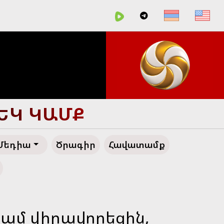
ՀԵՂ ԱՊԱԳԱ
Մեդիա
Ծրագիր
Հավատամք
 կամ վիրավորեցին,