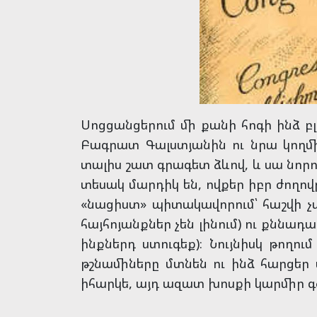
Սոցցանցերում մի քանի հոգի ինձ բ
Բագրատ Գալստյանին ու նրա կողմից
տալիս շատ գրագետ ձևով, և սա նորութ
տեսակ մարդիկ են, ովքեր իբր ժողո
«նացիստ» պիտակավորում՝ հաշվի չառ
հայհոյանքներ չեն լինում) ու քննադ
ինքներդ ստուգեք)։ Նույնիսկ թողո
թշնամիները մտնեն ու ինձ հարցեր 
իհարկե, այդ ազատ խոսքի կարմիր գ