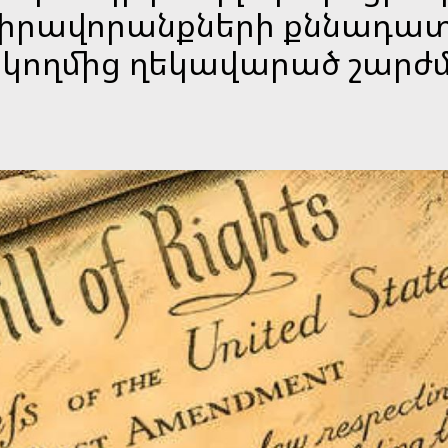
ց վիրավորանքների քննադա
 կողմից ղեկավարած շարժմ