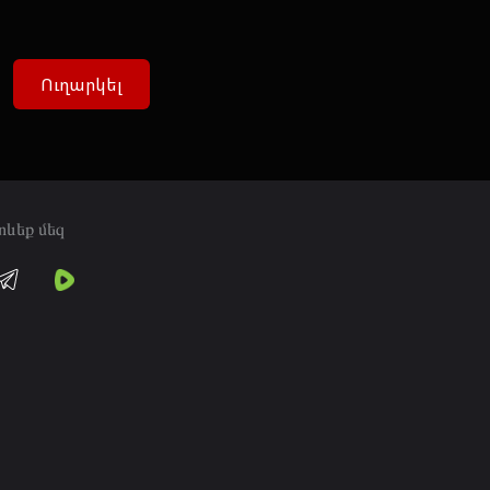
Ուղարկել
տևեք մեզ