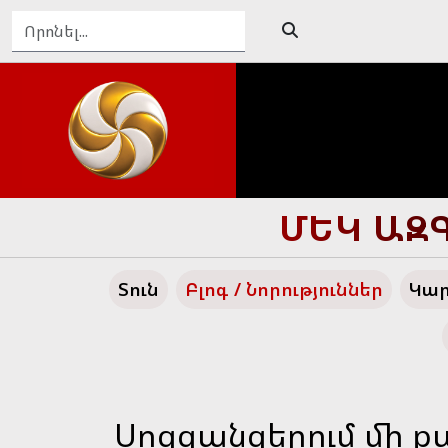
ԴԵՊԻ՛ ՄԵ
Տուն
Բլոգ / Նորություններ
Կար
Սոցցանցերում մի ք