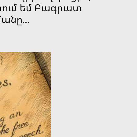
տում եմ Բագրատ
անը...