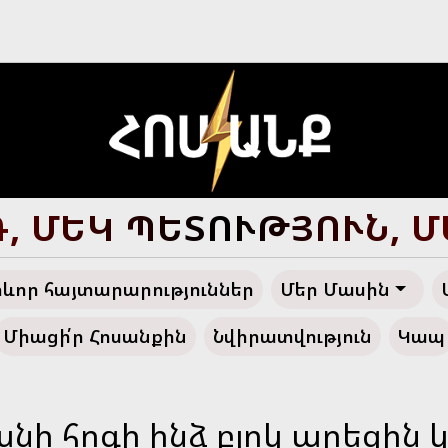
Ծ ՀԱՅՔ, ԴԵՊԻ՛ ՓԱՌԱ
ևոր հայտարարություններ
Մեր Մասին
Միացի՛ր Հոսանքին
Նվիրատվություն
Կապ
անի հոգի ինձ բլոկ արեցին