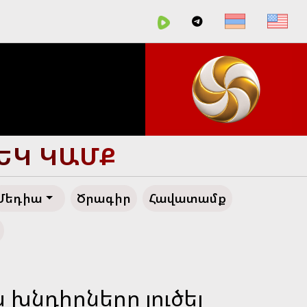
ՄԵԿ ԿԱՄՔ
Մեդիա
Ծրագիր
Հավատամք
խնդիրները լուծել