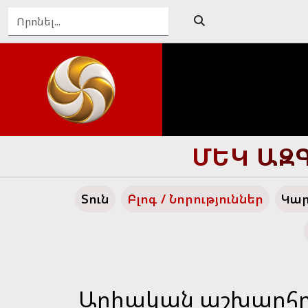
ՄԵԿ ԱԶԳ
Տուն
Բլոգ / Նորություններ
Կար
Արիական աշխարհը չ