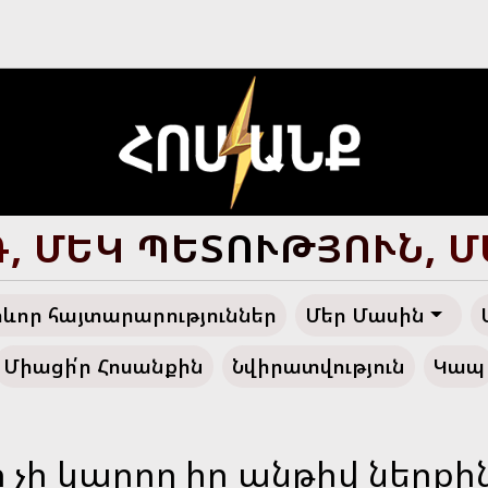
, ՄԵԿ ՊԵՏՈՒԹՅՈՒՆ, 
ևոր հայտարարություններ
Մեր Մասին
Միացի՛ր Հոսանքին
Նվիրատվություն
Կապ
ի կարող իր անթիվ ներքին 