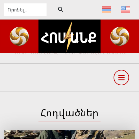
ԴԵՊԻ՛ ՄԵԾ ՀԱՅՔ, ԴԵՊԻ՛ ՓԱՌԱՀԵՂ ԱՊԱԳԱ
Հոդվածներ