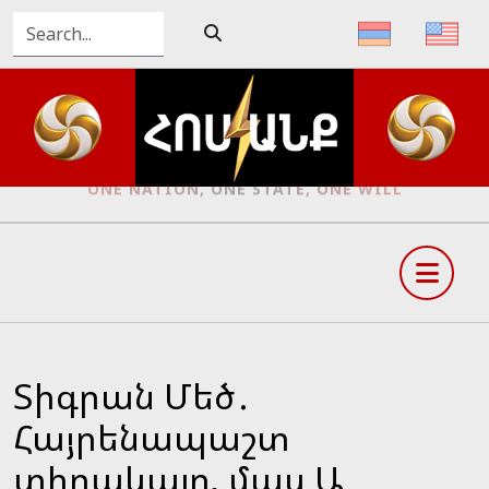
ONE NATION, ONE STATE, ONE WILL
Տիգրան Մեծ․
Հայրենապաշտ
տիրակալը, մաս Ա