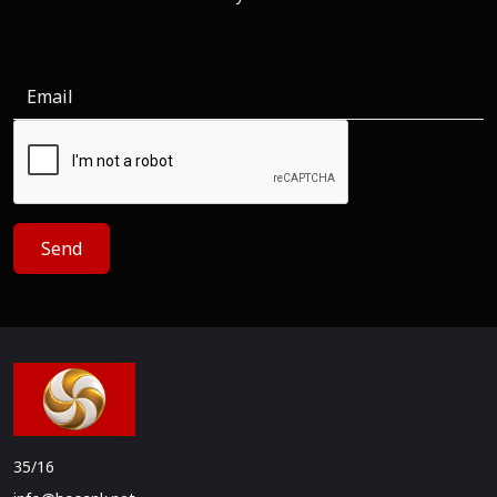
Send
35/16