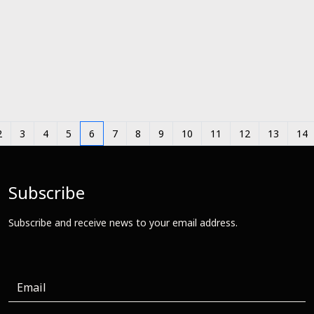
2
3
4
5
6
7
8
9
10
11
12
13
14
Subscribe
Subscribe and receive news to your email address.