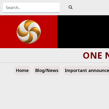
TOWARD A GREATE
Home
Blog/News
Important announc