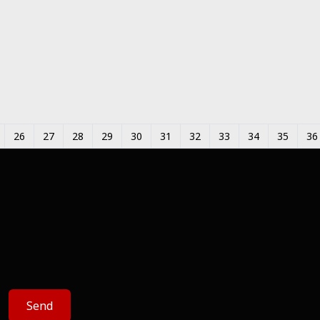
26
27
28
29
30
31
32
33
34
35
36
Send