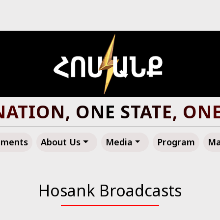
R ARMENIA, TOWARD A 
ements
About Us
Media
Program
Ma
Hosank Broadcasts