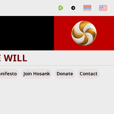
E WILL
nifesto
Join Hosank
Donate
Contact