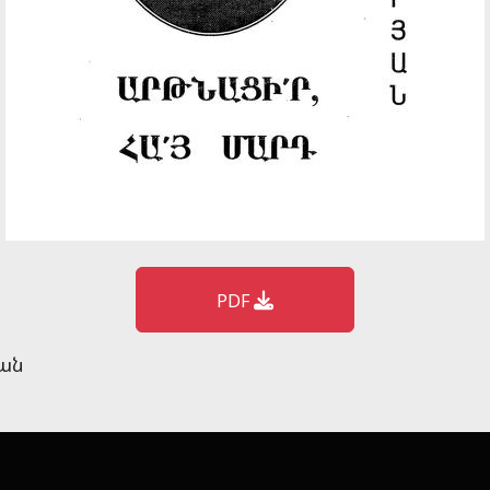
PDF
յան