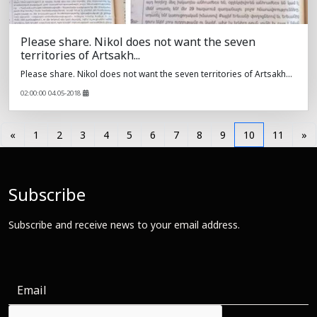
Please share. Nikol does not want the seven
territories of Artsakh...
Please share. Nikol does not want the seven territories of Artsakh...
02:00:00 04.05-2018
«
1
2
3
4
5
6
7
8
9
10
11
»
Subscribe
Subscribe and receive news to your email address.