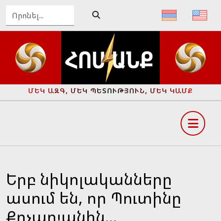
ՄԵԿ ԱԶԳ, ՄԵԿ ՊԵՏՈՒԹՅՈՒՆ, ՄԵԿ ԿԱՄՔ
Երբ նիկոլականները
ասում են, որ Պուտինը
Քոչարյանին...