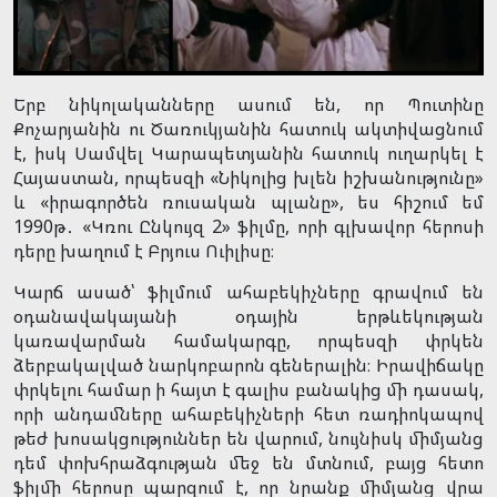
Երբ նիկոլականները ասում են, որ Պուտինը
Քոչարյանին ու Ծառուկյանին հատուկ ակտիվացնում
է, իսկ Սամվել Կարապետյանին հատուկ ուղարկել է
Հայաստան, որպեսզի «Նիկոլից խլեն իշխանությունը»
և «իրագործեն ռուսական պլանը», ես հիշում եմ
1990թ․ «Կռու Ընկույզ 2» ֆիլմը, որի գլխավոր հերոսի
դերը խաղում է Բրյուս Ուիլիսը։
Կարճ ասած՝ ֆիլմում ահաբեկիչները գրավում են
օդանավակայանի օդային երթևեկության
կառավարման համակարգը, որպեսզի փրկեն
ձերբակալված նարկոբարոն գեներալին։ Իրավիճակը
փրկելու համար ի հայտ է գալիս բանակից մի դասակ,
որի անդամները ահաբեկիչների հետ ռադիոկապով
թեժ խոսակցություններ են վարում, նույնիսկ միմյանց
դեմ փոխհրաձգության մեջ են մտնում, բայց հետո
ֆիլմի հերոսը պարզում է, որ նրանք միմյանց վրա