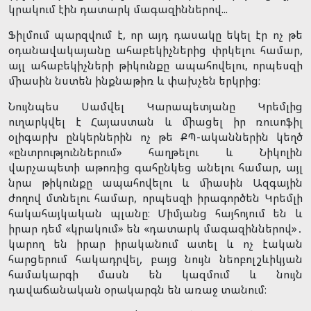
կրակում էին դատարկ մագազիններով...
Ֆիլմում պարզվում է, որ այդ դասակը եկել էր ոչ թե
օդանավակայանը ահաբեկիչներից փրկելու համար,
այլ ահաբեկիչների թիկունքը ապահովելու, որպեսզի
միասին նստեն ինքնաթիռ և փախչեն երկրից։
Նույնպես Սամվել Կարապետյանը Կրեմլից
ուղարկվել է Հայաստան և միացել իր ռուսոֆիլ
օլիգարխ ընկերներին ոչ թե ՔՊ-ականներին կեղծ
«ընտրություններում» հաղթելու և Նիկոլին
վարչապետի աթոռից գահընկեց անելու համար, այլ
նրա թիկունքը ապահովելու և միասին Ազգային
ժողով մտնելու համար, որպեսզի իրագործեն Կրեմլի
հակահայկական պլանը։ Միմյանց հայհոյում են և
իրար դեմ «կրակում» են «դատարկ մագազիններով»․
կարող են իրար իրականում ատել և ոչ էական
հարցերում հակադրվել, բայց նույն նեոբոլշևիկյան
համակարգի մասն են կազմում և նույն
դավաճանական օրակարգն են առաջ տանում։