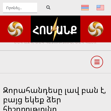
ԴԵՊԻ՛ ՄԵԾ ՀԱՅՔ, ԴԵՊԻ՛ ՓԱՌԱՀԵՂ ԱՊԱԳԱ
Զորահանդեսը լավ բան է,
բայց եկեք ձեր
հիշողությունը