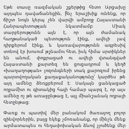
Եթե տասը ռազմական շքերթից հետո Արցախը
այդպես դավաճանեցին, ի՞նչ երաշխիք ունենք, որ
ճիշտ նույն կերպ չեն վարվի ամբողջ Հայաստանի
Հանրապետության նկատմամբ։ Միակ
տարբերությունն այն է, որ այն ժամանակ
հաղթանակած պետություն էինք, ավելի լավ
դիրքերում էինք, և կառավարությունն ագրեսիվ
տոնով էր խոսում թշնամու հետ, իսկ հիմա սրտիկներ
են անում, փոքրացած ու ավելի վտանգված
Հայաստանի քարտեզ են ցուցադրում և կեղծ
«խաղաղության» լոզունգների տակ քարոզում իրենց
պարտվողական քաղաքականությունը՝ կարծես թե
այդ ամենը ձեռքբերում է։ Սակայն ցանկացած
ողջամիտ ու գիտակից հայի համար պարզ է, որ այս
ամենը ոչ թե առաջընթաց է, այլ միանշանակ ողբալի
հետընթաց։
Փառք ու պատիվ մեր բանակում ծառայող բոլոր
զինվորներին, բայց եկեք չմոռանանք, որ մինչև մենք
արմատապես ու հեղափոխական ձևով չլուծենք մեր