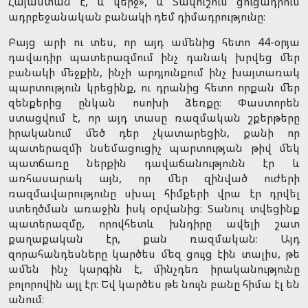
Հայաստան է, և վերջ», և Տավուշում ցուցադրում
ադրբեջանական բանակի դեմ դիմադրությունը։
Բայց արի ու տես, որ այդ ամենից հետո 44-օրյա
դավադիր պատերազմում ինչ դանակ խրվեց մեր
բանակի մեջքին, ինչի արդյունքում ինչ խայտառակ
պարտություն կրեցինք, ու դրանից հետո որքան մեր
զենքերից ընկան ոսոխի ձեռքը։ Փաստորեն
ստացվում է, որ այդ տասը ռազմական շքերթերը
իրականում մեծ դեր չկատարեցին, քանի որ
պատերազմի նսեմացուցիչ պարտության թիվ մեկ
պատճառը ներքին դավաճանությունն էր և
առհասարակ այն, որ մեր զինված ուժերի
ռազմավարությունը սխալ հիմքերի վրա էր դրվել
ստեղծման առաջին իսկ օրվանից։ Տանուլ տվեցինք
պատերազմը, որովհետև խնդիրը ավելի շատ
քաղաքական էր, քան ռազմական։ Այդ
զորահանդեսները կարծես մեզ ցույց էին տալիս, թե
ամեն ինչ կարգին է, մինչդեռ իրականությունը
բոլորովին այլ էր։ Եվ կարծես թե նույն բանը հիմա էլ են
անում։