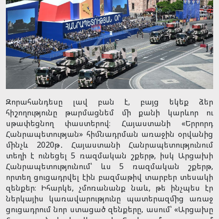
Զորահանդեսը լավ բան է, բայց եկեք ձեր
հիշողությունը թարմացնեմ մի քանի կարևոր ու
սթափեցնող փաստերով։ Հայաստանի «Երրորդ
Հանրապետության» հիմնադրման առաջին օրվանից
մինչև 2020թ․ Հայաստանի Հանրապետությունում
տեղի է ունեցել 5 ռազմական շքերթ, իսկ Արցախի
Հանրապետությունում՝ ևս 5 ռազմական շքերթ,
որտեղ ցուցադրվել էին բազմաթիվ տարբեր տեսակի
զենքեր։ Իհարկե, չմոռանանք նաև, թե ինչպես էր
ներկայիս կառավարությունը պատերազմից առաջ
ցուցադրում նոր ստացած զենքերը, ասում՝ «Արցախը