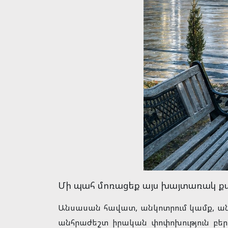
Մի պահ մոռացեք այս խայտառակ քար
Անսասան հավատ, անկոտրում կամք, անո
անհրաժեշտ իրական փոփոխություն բերե