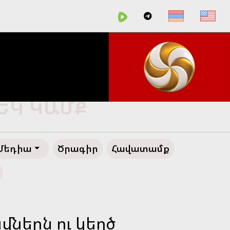
ՀԵՂ ԱՊԱԳԱ
Մեդիա
Ծրագիր
Հավատամք
ներն ու կեղծ