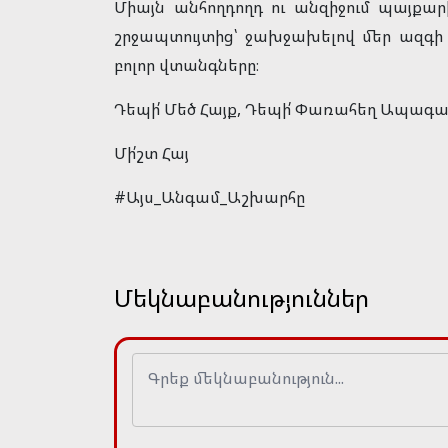
Միայն անհողդողդ ու անզիջում պայք
շրջապտույտից՝ ջախջախելով մեր ազգի
բոլոր վտանգները։
Դեպի՛ Մեծ Հայք, Դեպի՛ Փառահեղ Ապագ
Մի՛շտ Հայ
#Այս_Անգամ_Աշխարհը
Մեկնաբանություններ