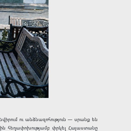
իրում ու անձնազոհություն — սրանք են
ային հեղափոխությամբ փրկել Հայաստանը