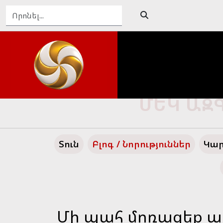
ԴԵՊԻ՛ ՄԵ
Տուն
Բլոգ / Նորություններ
Կար
Մի պահ մոռացեք ա