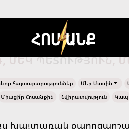
Ծ ՀԱՅՔ, ԴԵՊԻ՛ ՓԱՌԱ
ևոր հայտարարություններ
Մեր Մասին
Միացի՛ր Հոսանքին
Նվիրատվություն
Կապ
յս խայտառակ քարոզարշավ