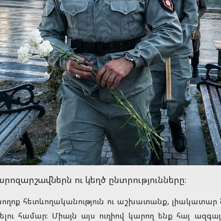
ոզարշավներն ու կեղծ ընտրությունները։
ղոք հետևողականություն ու աշխատանք, լիակատար նվ
լու համար։ Միայն այս ուղիով կարող ենք հայ ազգ