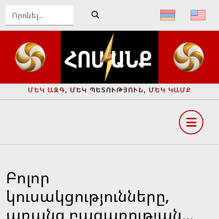
ՄԵԿ ԱԶԳ, ՄԵԿ ՊԵՏՈՒԹՅՈՒՆ, ՄԵԿ ԿԱՄՔ
Բոլոր
կուսակցությունները,
առանց բացառության...