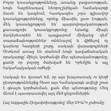
Բոլոր կուսակցությունները, առանց բացառության,
նույն հայրենադավ նեոբոլշևիկյան համակարգի
մասն են կազմում, հատկապես չորս գլխավոր
կուսակցությունները, որոնք միասին, ըստ էության,
մեկ կուսակցություն են՝ պարտվողականության
քառագլուխ կուսակցությունը։ Նրանք միայն
մակերեսորեն են պայքարում միմյանց դեմ՝
տարաձայնություններ ունենալով և վիճելով ոչ
կարևոր հարցերի շուրջ, սակայն վարագույրների
հետևում առաջ են տանում նույն դավաճանական
օրակարգը՝ մինչև կործանվի մեր պետականությունը,
քանի որ բոլորը ծախված են Կրեմլին և այլ
հակահայկական ուժերի։
Սակայն ես վստահ եմ, որ այս խայտառակ ու կեղծ
ընտրություններից հետո այս համակարգն ավելի շուտ
է գնալու կործանման, քան մեր պետությունը։ Մեզ
մնում է պատրաստվել այդ մեծ ցնցումներին։
Հայ Ազգային Հեղափոխությունը՝ մեր ՄԻԱ՛Կ լուծումը։